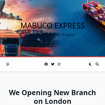
MABUCO EXPRESS
Votre fret maritime et aerien
We Opening New Branch
on London